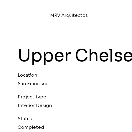
MRV Arquitectos
Upper Chelse
A R Q U I T E C T O 
Location
San Francisco
Project type
Interior Design
Status
Completed